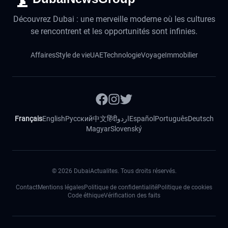
Découvrez Dubai : une merveille moderne où les cultures
se rencontrent et les opportunités sont infinies.
Affaires
Style de vie
UAE
Technologie
Voyage
Immobilier
Français
English
Русский
中文
हिंदी
اردو
Español
Português
Deutsch
Magyar
Slovenský
©
2026
DubaiActualites. Tous droits réservés.
Contact
Mentions légales
Politique de confidentialité
Politique de cookies
Code éthique
Vérification des faits