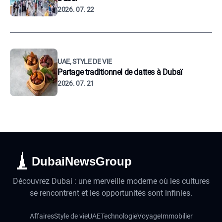
2026. 07. 22
UAE, STYLE DE VIE
Partage traditionnel de dattes à Dubaï
2026. 07. 21
DubaiNewsGroup
Découvrez Dubai : une merveille moderne où les cultures
se rencontrent et les opportunités sont infinies.
Affaires
Style de vie
UAE
Technologie
Voyage
Immobilier