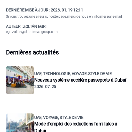
DERNIÈRE MISE À JOUR :
2026. 01. 19 12:11
Si vous trouvez une erreur sur cette page,
merci de nous en informer par e-mail
.
AUTEUR : ZOLTÁN EGRI
egri.zoltan@dubainewsgroup.com
Dernières actualités
UAE, TECHNOLOGIE, VOYAGE, STYLE DE VIE
Nouveau système accélère passeports à Dubaï
2026. 07. 25
UAE, VOYAGE, STYLE DE VIE
Mode d'emploi des reductions familiales à
Dubaï