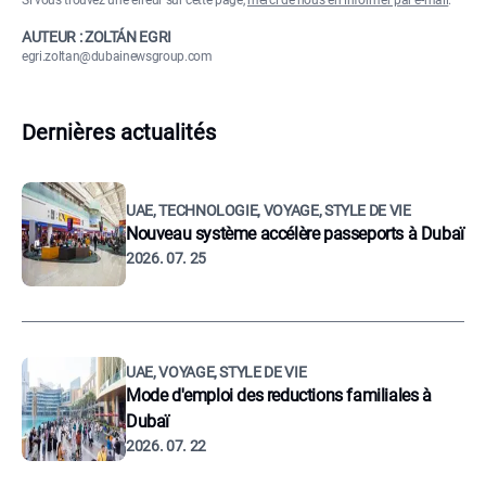
Si vous trouvez une erreur sur cette page,
merci de nous en informer par e-mail
.
AUTEUR : ZOLTÁN EGRI
egri.zoltan@dubainewsgroup.com
Dernières actualités
UAE, TECHNOLOGIE, VOYAGE, STYLE DE VIE
Nouveau système accélère passeports à Dubaï
2026. 07. 25
UAE, VOYAGE, STYLE DE VIE
Mode d'emploi des reductions familiales à
Dubaï
2026. 07. 22