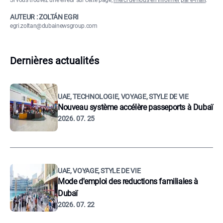
Si vous trouvez une erreur sur cette page,
merci de nous en informer par e-mail
.
AUTEUR : ZOLTÁN EGRI
egri.zoltan@dubainewsgroup.com
Dernières actualités
UAE, TECHNOLOGIE, VOYAGE, STYLE DE VIE
Nouveau système accélère passeports à Dubaï
2026. 07. 25
UAE, VOYAGE, STYLE DE VIE
Mode d'emploi des reductions familiales à
Dubaï
2026. 07. 22