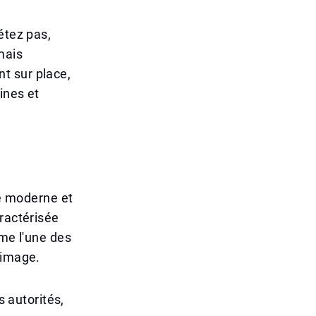
étez pas,
mais
nt sur place,
ines et
re moderne et
aractérisée
mme l'une des
 image.
s autorités,