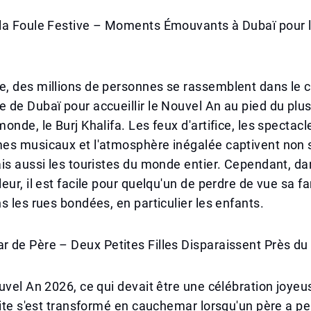
la Foule Festive – Moments Émouvants à Dubaï pour l
 des millions de personnes se rassemblent dans le ce
de Dubaï pour accueillir le Nouvel An au pied du plu
onde, le Burj Khalifa. Les feux d'artifice, les spectacl
es musicaux et l'atmosphère inégalée captivent non
is aussi les touristes du monde entier. Cependant, da
eur, il est facile pour quelqu'un de perdre de vue sa fa
s les rues bondées, en particulier les enfants.
 de Père – Deux Petites Filles Disparaissent Près du
uvel An 2026, ce qui devait être une célébration joye
site s'est transformé en cauchemar lorsqu'un père a p