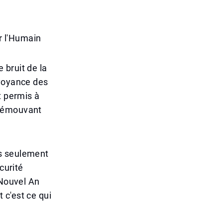
r l'Humain
e bruit de la
évoyance des
t permis à
r émouvant
as seulement
curité
 Nouvel An
 c'est ce qui