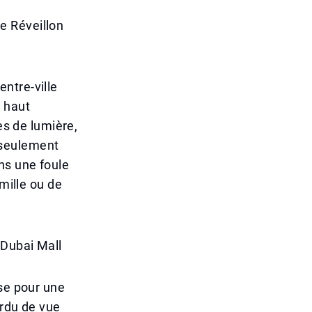
e Réveillon
ntre-ville
s haut
es de lumière,
 seulement
ns une foule
mille ou de
 Dubai Mall
use pour une
erdu de vue