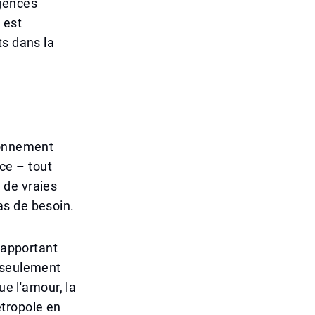
rgences
 est
ts dans la
ionnement
ice – tout
 de vraies
as de besoin.
 apportant
n seulement
ue l'amour, la
étropole en