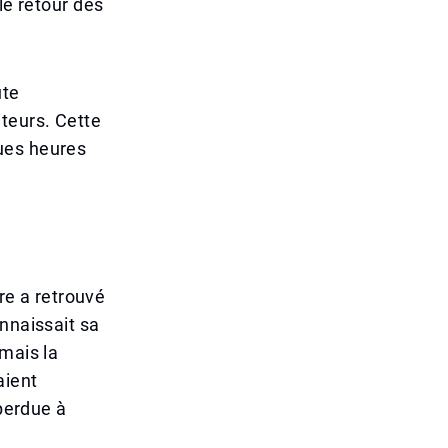
le retour des
ute
siteurs. Cette
ues heures
ère a retrouvé
nnaissait sa
mais la
aient
 perdue à