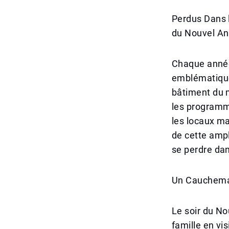
Perdus Dans 
du Nouvel An
Chaque année,
emblématique 
bâtiment du m
les programm
les locaux ma
de cette ampl
se perdre dan
Un Cauchemar
Le soir du No
famille en vi