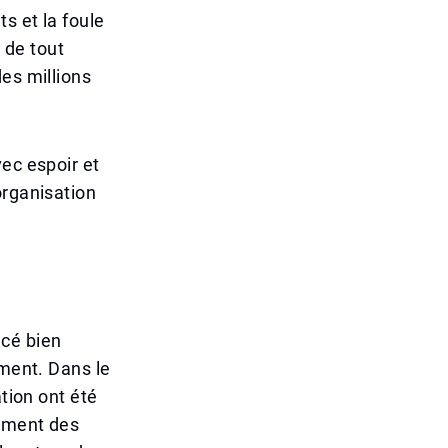
s et la foule
e de tout
es millions
ec espoir et
organisation
cé bien
ement. Dans le
ation ont été
lement des