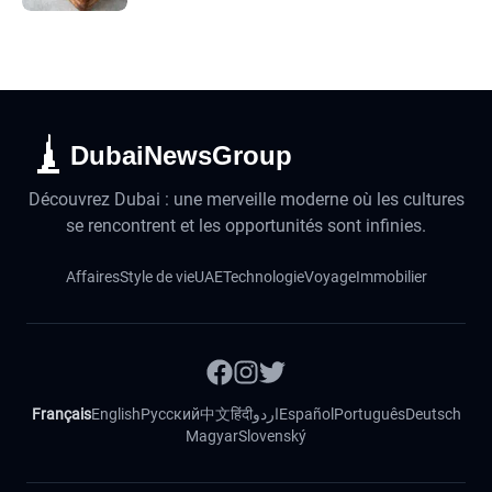
DubaiNewsGroup
Découvrez Dubai : une merveille moderne où les cultures
se rencontrent et les opportunités sont infinies.
Affaires
Style de vie
UAE
Technologie
Voyage
Immobilier
Français
English
Русский
中文
हिंदी
اردو
Español
Português
Deutsch
Magyar
Slovenský