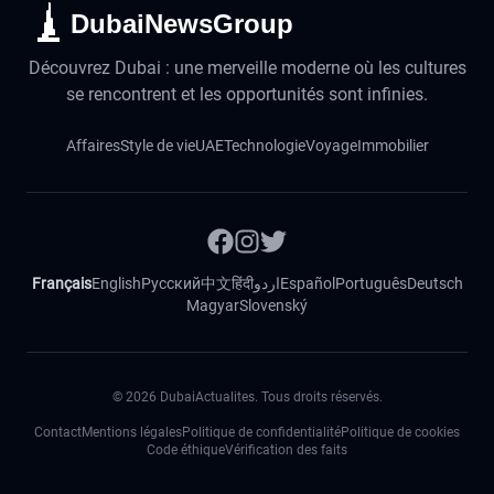
DubaiNewsGroup
Découvrez Dubai : une merveille moderne où les cultures
se rencontrent et les opportunités sont infinies.
Affaires
Style de vie
UAE
Technologie
Voyage
Immobilier
Français
English
Русский
中文
हिंदी
اردو
Español
Português
Deutsch
Magyar
Slovenský
©
2026
DubaiActualites. Tous droits réservés.
Contact
Mentions légales
Politique de confidentialité
Politique de cookies
Code éthique
Vérification des faits