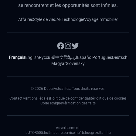
se rencontrent et les opportunités sont infinies.
Affaires
Style de vie
UAE
Technologie
Voyage
Immobilier
Français
English
Русский
中文
हिंदी
اردو
Español
Português
Deutsch
Magyar
Slovenský
©
2026
DubaiActualites. Tous droits réservés.
Contact
Mentions légales
Politique de confidentialité
Politique de cookies
Code éthique
Vérification des faits
Advertisement:
bUTOR5
05.hu
5n.ae
tire-service.hu
1b.hu
egrizoltan.hu