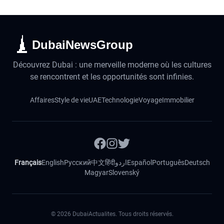
DubaiNewsGroup
Découvrez Dubai : une merveille moderne où les cultures
se rencontrent et les opportunités sont infinies.
Affaires
Style de vie
UAE
Technologie
Voyage
Immobilier
Français
English
Русский
中文
हिंदी
اردو
Español
Português
Deutsch
Magyar
Slovenský
©
2026
DubaiActualites. Tous droits réservés.