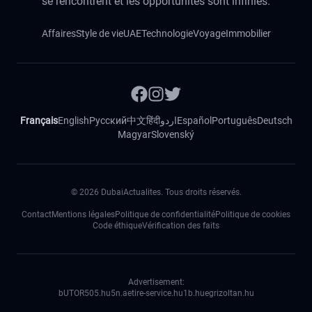
se rencontrent et les opportunités sont infinies.
Affaires
Style de vie
UAE
Technologie
Voyage
Immobilier
Français
English
Русский
中文
हिंदी
اردو
Español
Português
Deutsch
Magyar
Slovenský
©
2026
DubaiActualites. Tous droits réservés.
Contact
Mentions légales
Politique de confidentialité
Politique de cookies
Code éthique
Vérification des faits
Advertisement:
bUTOR5
05.hu
5n.ae
tire-service.hu
1b.hu
egrizoltan.hu