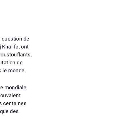
e question de
 Khalifa, ont
poustouflants,
utation de
s le monde.
se mondiale,
pouvaient
es centaines
s que des