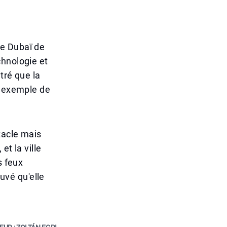
de Dubaï de
chnologie et
tré que la
n exemple de
tacle mais
et la ville
s feux
ouvé qu'elle