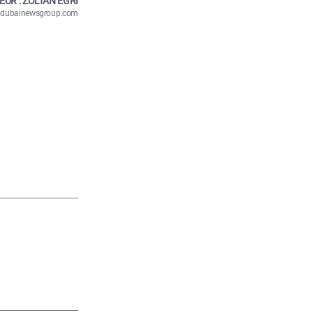
EUR : ZOLTÁN EGRI
n@dubainewsgroup.com