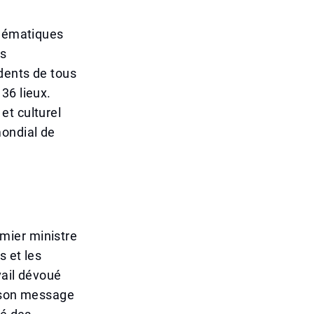
blématiques
es
idents de tous
36 lieux.
et culturel
mondial de
mier ministre
s et les
vail dévoué
s son message