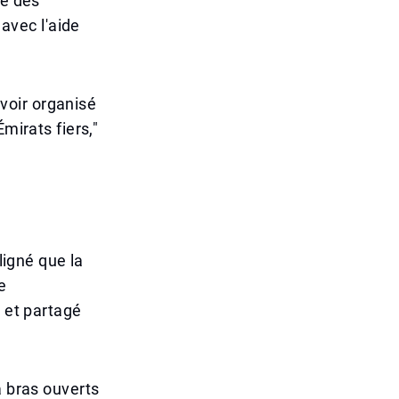
té des
avec l'aide
voir organisé
mirats fiers,"
ligné que la
e
t et partagé
à bras ouverts