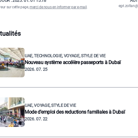
JOUR :
2025. 01. 01 15:18
AUT
egri.zolta
reur sur cette page,
merci de nous en informer par e-mail
.
tualités
UAE, TECHNOLOGIE, VOYAGE, STYLE DE VIE
Nouveau système accélère passeports à Dubaï
2026. 07. 25
UAE, VOYAGE, STYLE DE VIE
Mode d'emploi des reductions familiales à Dubaï
2026. 07. 22