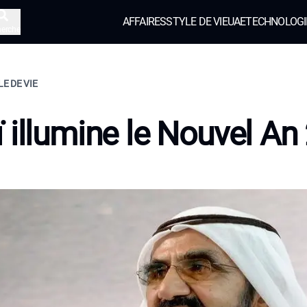
AFFAIRES
STYLE DE VIE
UAE
TECHNOLOGI
herche
LE DE VIE
 illumine le Nouvel An