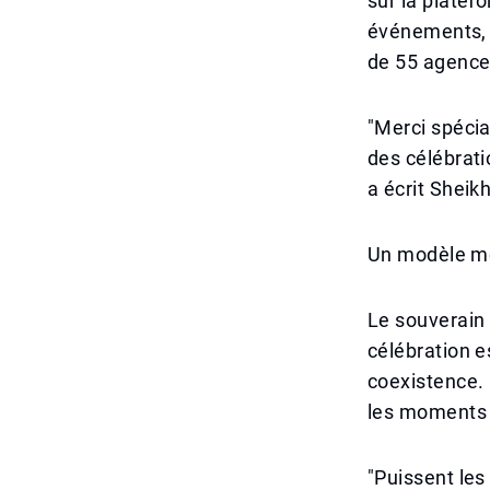
sur la platef
événements, 
de 55 agence
"Merci spéci
des célébrati
a écrit She
Un modèle m
Le souverain d
célébration e
coexistence. 
les moments 
"Puissent les