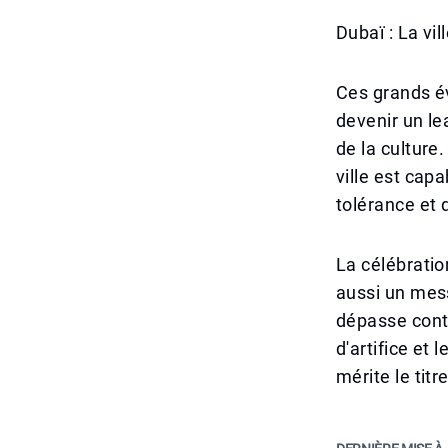
Dubaï : La vil
Ces grands é
devenir un le
de la culture
ville est cap
tolérance et 
La célébratio
aussi un mess
dépasse conti
d'artifice et 
mérite le titr