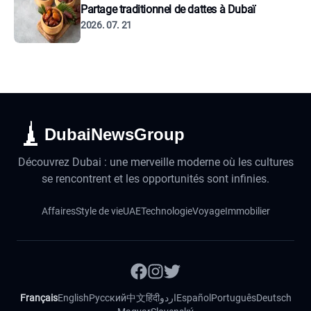
Partage traditionnel de dattes à Dubaï
2026. 07. 21
DubaiNewsGroup
Découvrez Dubai : une merveille moderne où les cultures
se rencontrent et les opportunités sont infinies.
Affaires
Style de vie
UAE
Technologie
Voyage
Immobilier
Français
English
Русский
中文
हिंदी
اردو
Español
Português
Deutsch