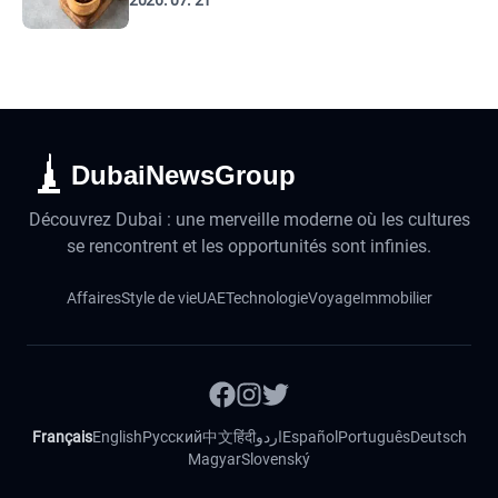
2026. 07. 21
DubaiNewsGroup
Découvrez Dubai : une merveille moderne où les cultures
se rencontrent et les opportunités sont infinies.
Affaires
Style de vie
UAE
Technologie
Voyage
Immobilier
Français
English
Русский
中文
हिंदी
اردو
Español
Português
Deutsch
Magyar
Slovenský