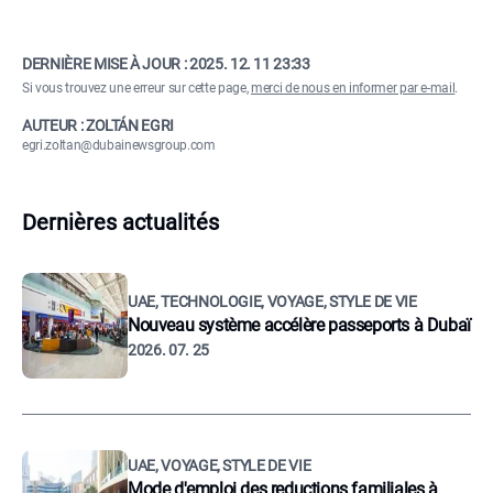
DERNIÈRE MISE À JOUR :
2025. 12. 11 23:33
Si vous trouvez une erreur sur cette page,
merci de nous en informer par e-mail
.
AUTEUR : ZOLTÁN EGRI
egri.zoltan@dubainewsgroup.com
Dernières actualités
UAE, TECHNOLOGIE, VOYAGE, STYLE DE VIE
Nouveau système accélère passeports à Dubaï
2026. 07. 25
UAE, VOYAGE, STYLE DE VIE
Mode d'emploi des reductions familiales à