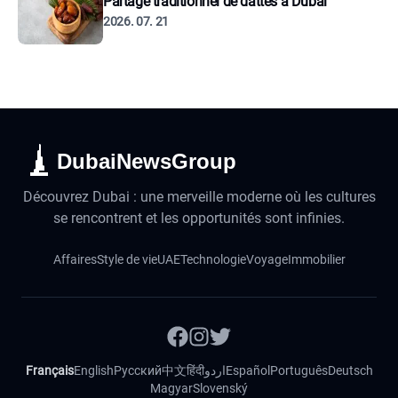
Partage traditionnel de dattes à Dubaï
2026. 07. 21
DubaiNewsGroup
Découvrez Dubai : une merveille moderne où les cultures
se rencontrent et les opportunités sont infinies.
Affaires
Style de vie
UAE
Technologie
Voyage
Immobilier
Français
English
Русский
中文
हिंदी
اردو
Español
Português
Deutsch
Magyar
Slovenský