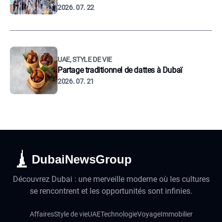
2026. 07. 22
UAE, STYLE DE VIE
Partage traditionnel de dattes à Dubaï
2026. 07. 21
DubaiNewsGroup
Découvrez Dubai : une merveille moderne où les cultures
se rencontrent et les opportunités sont infinies.
Affaires
Style de vie
UAE
Technologie
Voyage
Immobilier