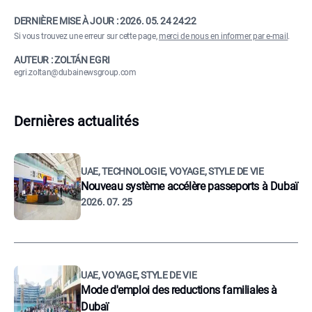
DERNIÈRE MISE À JOUR :
2026. 05. 24 24:22
Si vous trouvez une erreur sur cette page,
merci de nous en informer par e-mail
.
AUTEUR : ZOLTÁN EGRI
egri.zoltan@dubainewsgroup.com
Dernières actualités
UAE, TECHNOLOGIE, VOYAGE, STYLE DE VIE
Nouveau système accélère passeports à Dubaï
2026. 07. 25
UAE, VOYAGE, STYLE DE VIE
Mode d'emploi des reductions familiales à
Dubaï