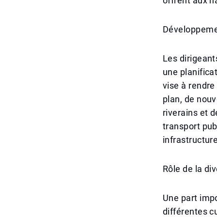
offrent aux h
Développement
Les dirigeant
une planifica
vise à rendre 
plan, de nouv
riverains et d
transport pub
infrastructur
Rôle de la div
Une part impo
différentes c