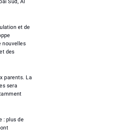
aï Sud, Al
ulation et de
loppe
e nouvelles
et des
ux parents. La
res sera
notamment
 : plus de
sont