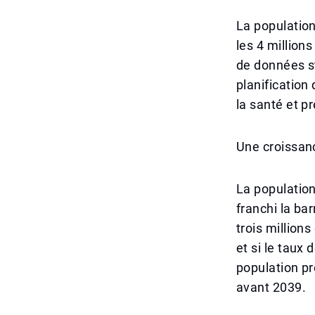
La population
les 4 million
de données sta
planification 
la santé et p
Une croissan
La population
franchi la bar
trois million
et si le taux 
population pr
avant 2039.