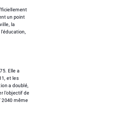
fficiellement
ent un point
ille, la
 l'éducation,
5. Elle a
11, et les
tion a doublé,
r l'objectif de
baï 2040 même