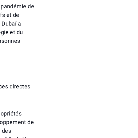
la pandémie de
fs et de
, Dubaï a
ogie et du
personnes
es directes
ropriétés
eloppement de
r des