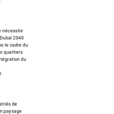
.
e nécessite
e Dubaï 2040
ns le cadre du
s quartiers
intégration du
s
t.
triés de
 un paysage