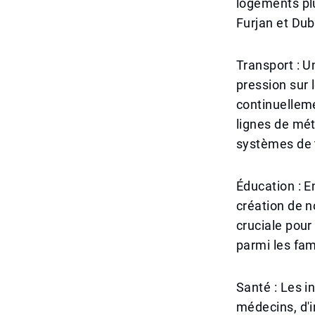
logements pl
Furjan et Dub
Transport : U
pression sur 
continuelleme
lignes de mét
systèmes de t
Éducation : E
création de n
cruciale pou
parmi les fam
Santé : Les i
médecins, d'in