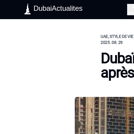
DubaiActualites
Rec
UAE, STYLE DE VIE
2025. 08. 29
Dubaï
après