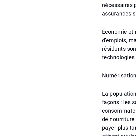
nécessaires p
assurances s
Économie et m
d'emplois, m
résidents son
technologies 
Numérisation
La population
façons : les 
consommateurs
de nourriture
payer plus ta