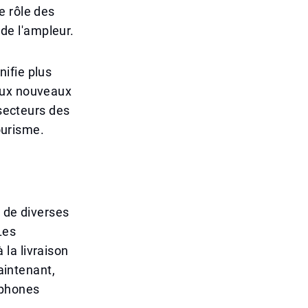
e rôle des
de l'ampleur.
ifie plus
eux nouveaux
 secteurs des
tourisme.
e de diverses
Les
la livraison
maintenant,
tphones