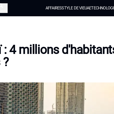
AFFAIRES
STYLE DE VIE
UAE
TECHNOLOGI
herche
 : 4 millions d'habitant
 ?