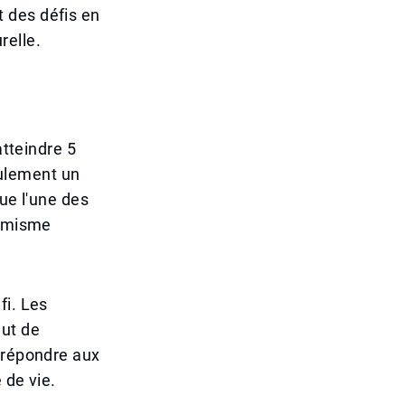
 des défis en
relle.
atteindre 5
seulement un
ue l'une des
namisme
fi. Les
eut de
t répondre aux
 de vie.