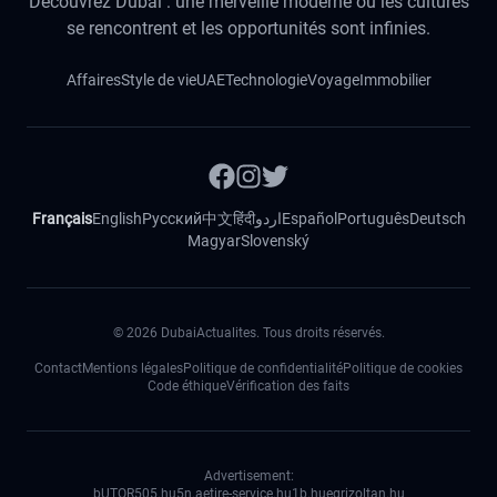
Découvrez Dubai : une merveille moderne où les cultures
se rencontrent et les opportunités sont infinies.
Affaires
Style de vie
UAE
Technologie
Voyage
Immobilier
Français
English
Русский
中文
हिंदी
اردو
Español
Português
Deutsch
Magyar
Slovenský
©
2026
DubaiActualites. Tous droits réservés.
Contact
Mentions légales
Politique de confidentialité
Politique de cookies
Code éthique
Vérification des faits
Advertisement:
bUTOR5
05.hu
5n.ae
tire-service.hu
1b.hu
egrizoltan.hu