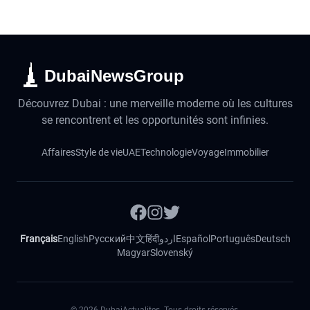
DubaiNewsGroup
Découvrez Dubai : une merveille moderne où les cultures
se rencontrent et les opportunités sont infinies.
Affaires
Style de vie
UAE
Technologie
Voyage
Immobilier
Français
English
Русский
中文
हिंदी
اردو
Español
Português
Deutsch
Magyar
Slovenský