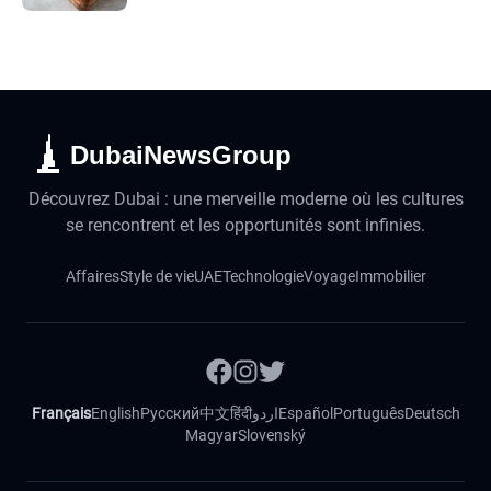
DubaiNewsGroup
Découvrez Dubai : une merveille moderne où les cultures
se rencontrent et les opportunités sont infinies.
Affaires
Style de vie
UAE
Technologie
Voyage
Immobilier
Français
English
Русский
中文
हिंदी
اردو
Español
Português
Deutsch
Magyar
Slovenský