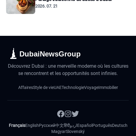
2026. 07. 21
DubaiNewsGroup
Découvrez Dubai : une merveille moderne où les cultures
se rencontrent et les opportunités sont infinies.
Affaires
Style de vie
UAE
Technologie
Voyage
Immobilier
Français
English
Русский
中文
हिंदी
اردو
Español
Português
Deutsch
Magyar
Slovenský