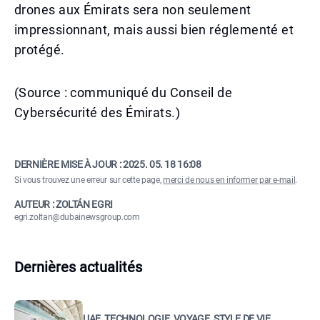
drones aux Émirats sera non seulement
impressionnant, mais aussi bien réglementé et
protégé.
(Source : communiqué du Conseil de
Cybersécurité des Émirats.)
DERNIÈRE MISE À JOUR :
2025. 05. 18 16:08
Si vous trouvez une erreur sur cette page,
merci de nous en informer par e-mail
.
AUTEUR : ZOLTÁN EGRI
egri.zoltan@dubainewsgroup.com
Dernières actualités
UAE, TECHNOLOGIE, VOYAGE, STYLE DE VIE