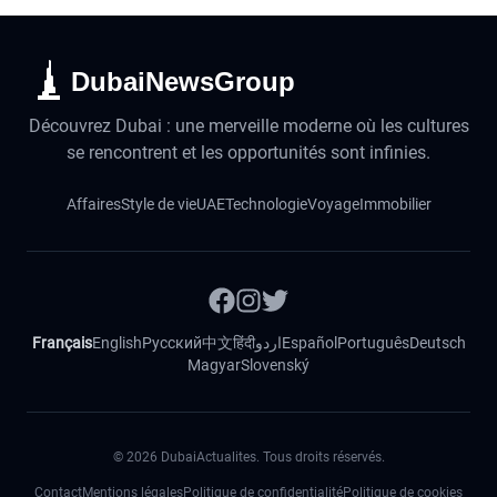
DubaiNewsGroup
Découvrez Dubai : une merveille moderne où les cultures
se rencontrent et les opportunités sont infinies.
Affaires
Style de vie
UAE
Technologie
Voyage
Immobilier
Français
English
Русский
中文
हिंदी
اردو
Español
Português
Deutsch
Magyar
Slovenský
©
2026
DubaiActualites. Tous droits réservés.
Contact
Mentions légales
Politique de confidentialité
Politique de cookies