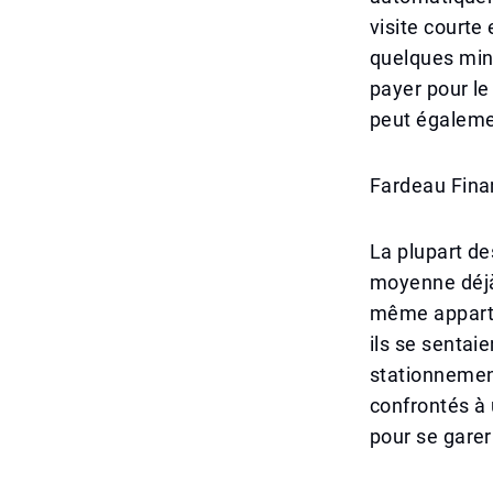
visite courte
quelques min
payer pour l
peut égalemen
Fardeau Finan
La plupart de
moyenne déjà
même apparte
ils se sentai
stationnement
confrontés à u
pour se garer