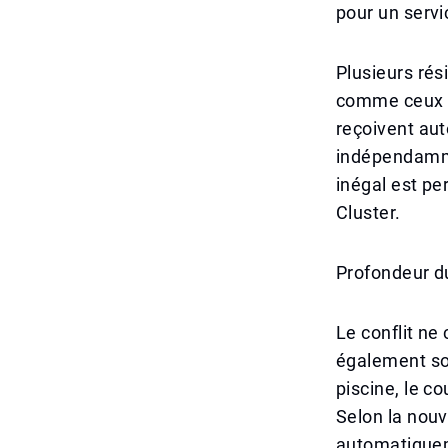
pour un servic
Plusieurs rés
comme ceux v
reçoivent aut
indépendamme
inégal est pe
Cluster.
Profondeur d
Le conflit ne
également so
piscine, le co
Selon la nouv
automatiquem