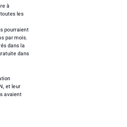
re à
toutes les
s pourraient
ms par mois.
rés dans la
gratuite dans
ation
, et leur
ls avaient