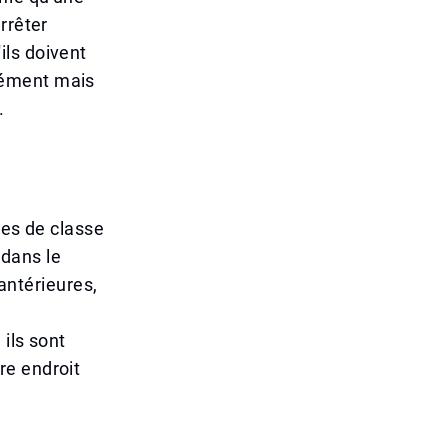
rrêter
ils doivent
rément mais
.
les de classe
dans le
ntérieures,
e
ils sont
tre endroit