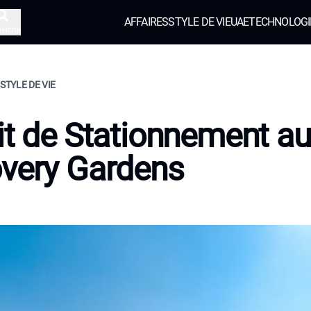
AFFAIRES
STYLE DE VIE
UAE
TECHNOLOGI
herche
 STYLE DE VIE
it de Stationnement a
very Gardens