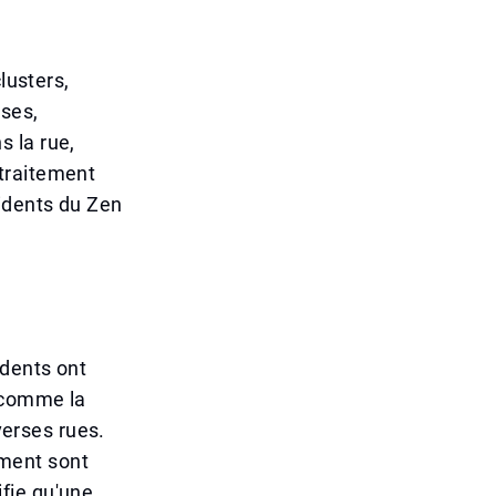
lusters,
ses,
 la rue,
traitement
sidents du Zen
idents ont
 comme la
verses rues.
timent sont
fie qu'une