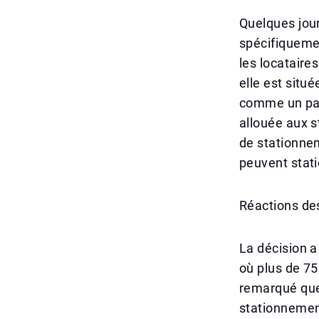
Quelques jour
spécifiquemen
les locataire
elle est situ
comme un par
allouée aux s
de stationnem
peuvent statio
Réactions de
La décision a
où plus de 75
remarqué que
stationnement