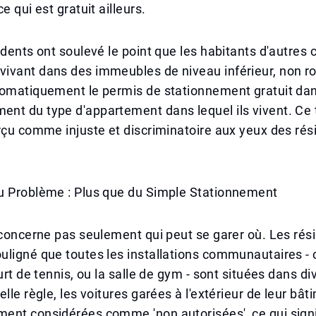
e qui est gratuit ailleurs.
idents ont soulevé le point que les habitants d'autres c
ivant dans des immeubles de niveau inférieur, non ro
omatiquement le permis de stationnement gratuit dans
nt du type d'appartement dans lequel ils vivent. Ce 
rçu comme injuste et discriminatoire aux yeux des ré
u Problème : Plus que du Simple Stationnement
 concerne pas seulement qui peut se garer où. Les rés
uligné que toutes les installations communautaires -
urt de tennis, ou la salle de gym - sont situées dans di
elle règle, les voitures garées à l'extérieur de leur bâ
ent considérées comme 'non autorisées', ce qui signi