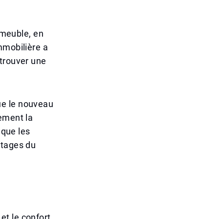
mmeuble, en
mmobilière a
 trouver une
ue le nouveau
ement la
 que les
ntages du
t le confort.