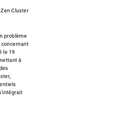
 Zen Cluster
un problème
al concernant
é le 19
rmettant à
 des
ster,
entiels
'intégrait