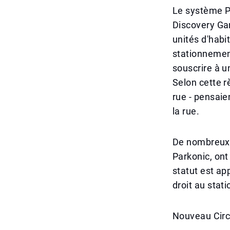
Le système P
Discovery Ga
unités d'habi
stationnement
souscrire à u
Selon cette r
rue - pensaie
la rue.
De nombreux r
Parkonic, ont
statut est ap
droit au stat
Nouveau Circ