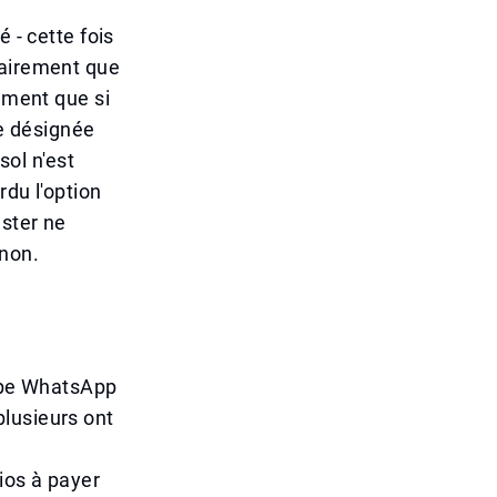
 - cette fois
lairement que
nement que si
re désignée
ol n'est
rdu l'option
uster ne
 non.
oupe WhatsApp
lusieurs ont
ios à payer