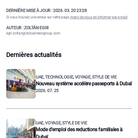
DERNIÈRE MISE À JOUR :
2026. 03. 20 23:28
Si vous trouvez une erreur sur cette page,
merci de nous en informer par e-mail
.
AUTEUR : ZOLTÁN EGRI
egri.zoltan@dubainewsgroup.com
Dernières actualités
UAE, TECHNOLOGIE, VOYAGE, STYLE DE VIE
Nouveau système accélère passeports à Dubaï
2026. 07. 25
UAE, VOYAGE, STYLE DE VIE
Mode d'emploi des reductions familiales à
Dubaï