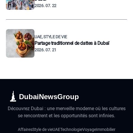
2026. 07. 22
UAE, STYLE DE VIE
Partage traditionnel de dattes à Dubaï
2026. 07. 21
DubaiNewsGroup
Découvrez Dubai : une merveille moderne où les cultures
se rencontrent et les opportunités sont infinies.
Affaires
Style de vie
UAE
Technologie
Voyage
Immobilier