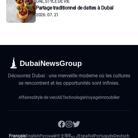
UAE, STYLE DE VIE
Partage traditionnel de dattes à Dubaï
2026. 07. 21
DubaiNewsGroup
Découvrez Dubai : une merveille moderne où les cultures
se rencontrent et les opportunités sont infinies.
Affaires
Style de vie
UAE
Technologie
Voyage
Immobilier
Français
English
Русский
中文
हिंदी
اردو
Español
Português
Deutsch