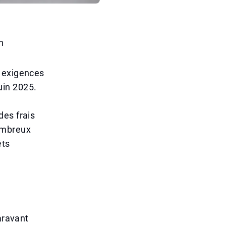
n
s exigences
uin 2025.
des frais
ombreux
êts
aravant