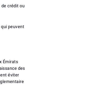
 de crédit ou
, qui peuvent
x Émirats
nnaissance des
ent éviter
églementaire