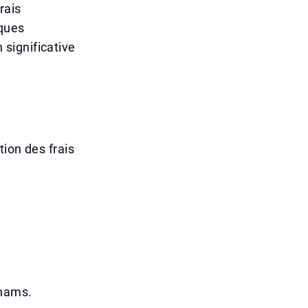
rais
nques
significative
ion des frais
rhams.