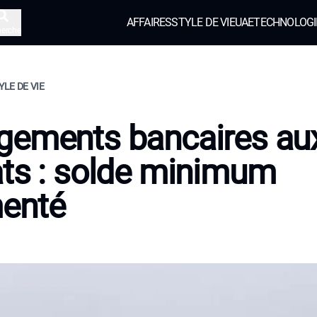
AFFAIRES
STYLE DE VIE
UAE
TECHNOLOGI
herche
YLE DE VIE
gements bancaires au
ts : solde minimum
enté