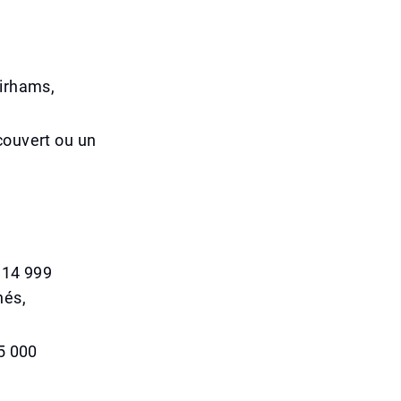
dirhams,
couvert ou un
 14 999
nés,
 5 000