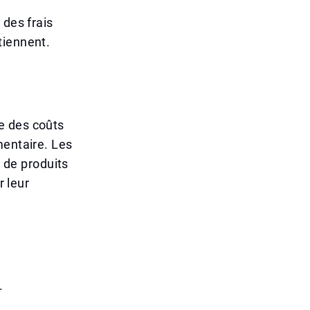
 des frais
tiennent.
e des coûts
mentaire. Les
s de produits
r leur
.