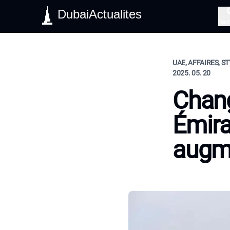
DubaiActualites
Rec
UAE, AFFAIRES, ST
2025. 05. 20
Chan
Émira
augm