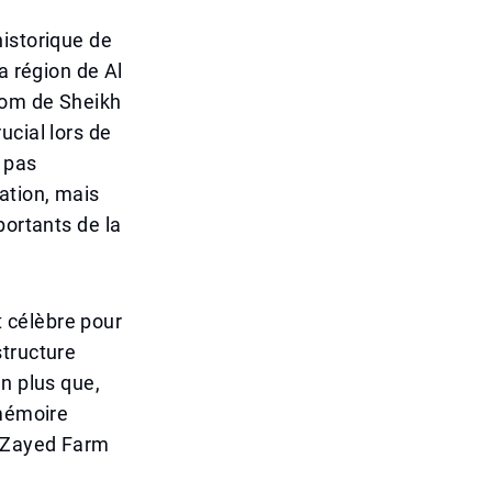
historique de
a région de Al
 nom de Sheikh
ucial lors de
 pas
ation, mais
portants de la
 célèbre pour
structure
n plus que,
 mémoire
h Zayed Farm