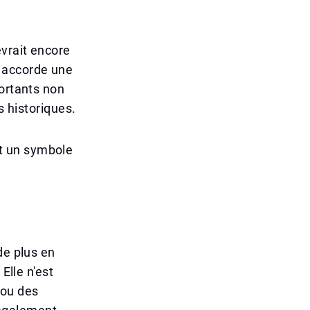
evrait encore
ys accorde une
portants non
historiques.
t un symbole
de plus en
Elle n'est
 ou des