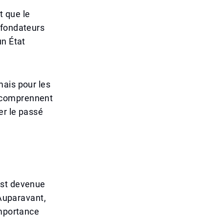
t que le
 fondateurs
un État
mais pour les
rs comprennent
er le passé
est devenue
 Auparavant,
importance