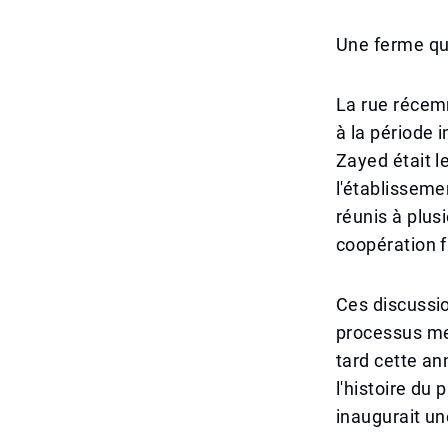
Une ferme qui
La rue récem
à la période 
Zayed était l
l'établisseme
réunis à plusi
coopération f
Ces discussio
processus men
tard cette a
l'histoire du
inaugurait un