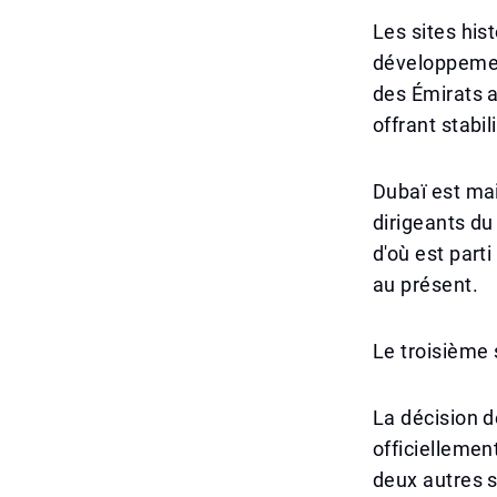
Les sites hi
développement
des Émirats a
offrant stabi
Dubaï est mai
dirigeants du
d'où est part
au présent.
Le troisième 
La décision 
officiellemen
deux autres s