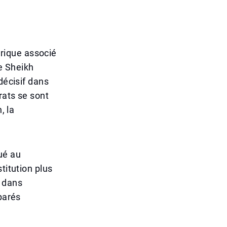
rique associé
me Sheikh
décisif dans
rats se sont
, la
ué au
titution plus
t dans
parés