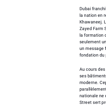
Dubai franchi
la nation en 
Khawaneej. La
Zayed Farm St
la formation
seulement un
un message fo
fondation du 
Au cours des
ses bâtiments
moderne. Cepe
parallèlement
nationale ne 
Street sert p