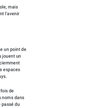
ole, mais
t l'avenir
e un point de
s jouent un
nsciemment
es espaces
ays.
fois de
les noms dans
e passé du