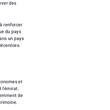
ever des
à renforcer
que du pays
dans un pays
décennies.
autonomes et
 l'émirat.
sciemment de
trimoine.