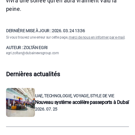
vivra une soirée qui en aura vraiment valu la
peine.
DERNIÈRE MISE À JOUR :
2026. 03. 24 13:36
Si vous trouvez une erreur sur cette page,
merci de nous en informer par e-mail
.
AUTEUR : ZOLTÁN EGRI
egri.zoltan@dubainewsgroup.com
Dernières actualités
UAE, TECHNOLOGIE, VOYAGE, STYLE DE VIE
Nouveau système accélère passeports à Dubaï
2026. 07. 25