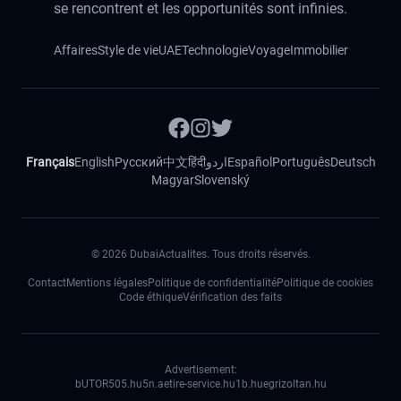
se rencontrent et les opportunités sont infinies.
Affaires
Style de vie
UAE
Technologie
Voyage
Immobilier
Français
English
Русский
中文
हिंदी
اردو
Español
Português
Deutsch
Magyar
Slovenský
©
2026
DubaiActualites. Tous droits réservés.
Contact
Mentions légales
Politique de confidentialité
Politique de cookies
Code éthique
Vérification des faits
Advertisement:
bUTOR5
05.hu
5n.ae
tire-service.hu
1b.hu
egrizoltan.hu