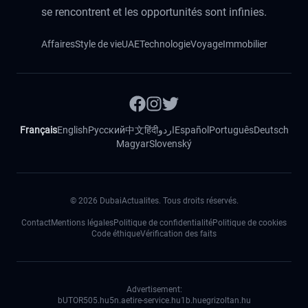
se rencontrent et les opportunités sont infinies.
Affaires
Style de vie
UAE
Technologie
Voyage
Immobilier
Français
English
Русский
中文
हिंदी
اردو
Español
Português
Deutsch
Magyar
Slovenský
©
2026
DubaiActualites. Tous droits réservés.
Contact
Mentions légales
Politique de confidentialité
Politique de cookies
Code éthique
Vérification des faits
Advertisement:
bUTOR5
05.hu
5n.ae
tire-service.hu
1b.hu
egrizoltan.hu