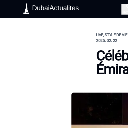
DubaiActualites
Rec
UAE, STYLE DE VIE
2025. 02. 22
Céléb
Émira