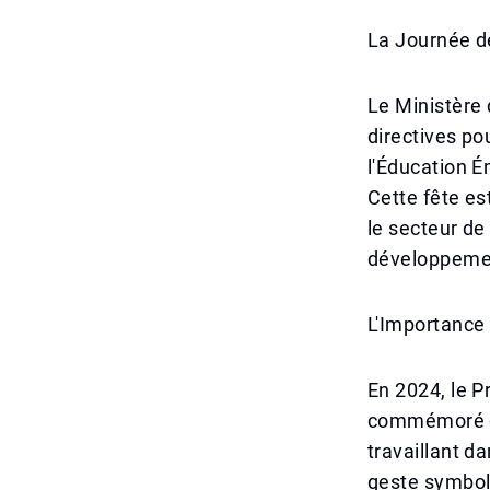
La Journée de
Le Ministère 
directives po
l'Éducation É
Cette fête es
le secteur de
développemen
L'Importance 
En 2024, le P
commémoré co
travaillant d
geste symboli