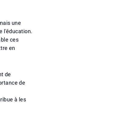
 mais une
e l'éducation.
ble ces
ttre en
nt de
ortance de
ribue à les