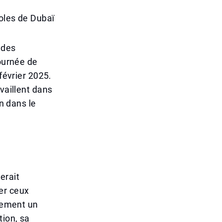
coles de Dubaï
 des
Journée de
février 2025.
vaillent dans
on dans le
erait
er ceux
ulement un
tion, sa