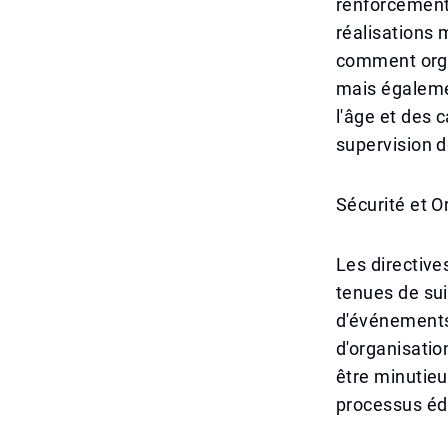
renforcement 
réalisations 
comment orga
mais égalemen
l'âge et des 
supervision 
Sécurité et O
Les directive
tenues de sui
d'événements 
d'organisatio
être minutieu
processus édu