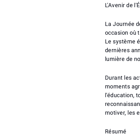
L'Avenir de l
La Journée de
occasion où t
Le système é
dernières ann
lumière de n
Durant les ac
moments agré
l'éducation, t
reconnaissanc
motiver, les 
Résumé