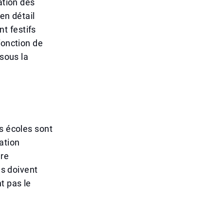
ation des
en détail
t festifs
fonction de
 sous la
s écoles sont
ation
ère
és doivent
t pas le