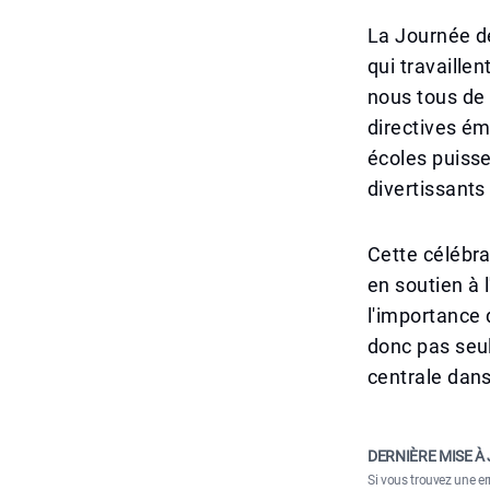
La Journée de
qui travaille
nous tous de 
directives ém
écoles puiss
divertissants
Cette célébra
en soutien à 
l'importance 
donc pas seu
centrale dan
DERNIÈRE MISE À 
Si vous trouvez une er