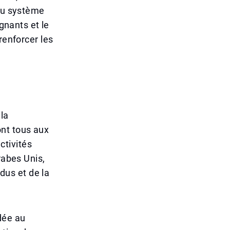
 du système
gnants et le
renforcer les
 la
ont tous aux
ctivités
rabes Unis,
idus et de la
dée au