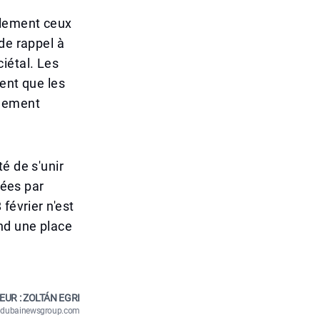
ulement ceux
de rappel à
iétal. Les
ent que les
ulement
é de s'unir
rées par
février n'est
nd une place
EUR : ZOLTÁN EGRI
n@dubainewsgroup.com