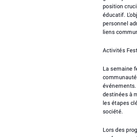
position cruc
éducatif. L'ob
personnel adm
liens commun
Activités Fest
La semaine fe
communauté é
événements. 
destinées à m
les étapes clé
société.
Lors des prog