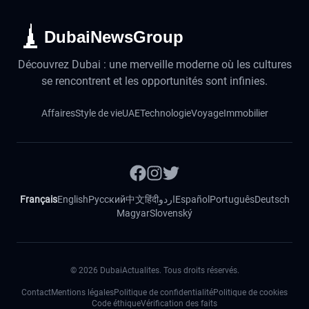
DubaiNewsGroup
Découvrez Dubai : une merveille moderne où les cultures
se rencontrent et les opportunités sont infinies.
Affaires
Style de vie
UAE
Technologie
Voyage
Immobilier
Français
English
Русский
中文
हिंदी
اردو
Español
Português
Deutsch
Magyar
Slovenský
©
2026
DubaiActualites. Tous droits réservés.
Contact
Mentions légales
Politique de confidentialité
Politique de cookies
Code éthique
Vérification des faits