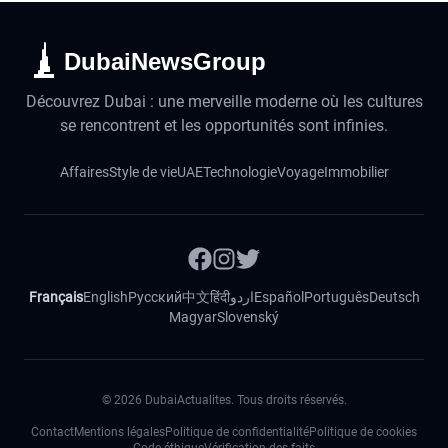
DubaiNewsGroup
Découvrez Dubai : une merveille moderne où les cultures
se rencontrent et les opportunités sont infinies.
Affaires
Style de vie
UAE
Technologie
Voyage
Immobilier
Français
English
Русский
中文
हिंदी
اردو
Español
Português
Deutsch
Magyar
Slovenský
©
2026
DubaiActualites. Tous droits réservés.
Contact
Mentions légales
Politique de confidentialité
Politique de cookies