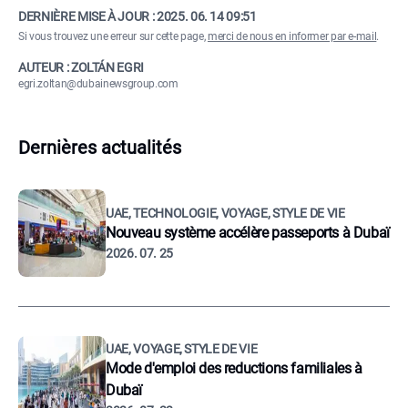
DERNIÈRE MISE À JOUR :
2025. 06. 14 09:51
Si vous trouvez une erreur sur cette page,
merci de nous en informer par e-mail
.
AUTEUR : ZOLTÁN EGRI
egri.zoltan@dubainewsgroup.com
Dernières actualités
UAE, TECHNOLOGIE, VOYAGE, STYLE DE VIE
Nouveau système accélère passeports à Dubaï
2026. 07. 25
UAE, VOYAGE, STYLE DE VIE
Mode d'emploi des reductions familiales à
Dubaï