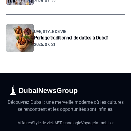
2026. 07. 22
UAE, STYLE DE VIE
Partage traditionnel de dattes à Dubaï
2026. 07. 21
DubaiNewsGroup
Découvrez Dubai : une merveille moderne où les cultures
se rencontrent et les opportunités sont infinies.
Affaires
Style de vie
UAE
Technologie
Voyage
Immobilier