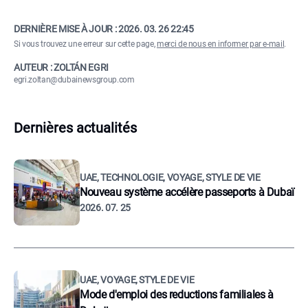
DERNIÈRE MISE À JOUR :
2026. 03. 26 22:45
Si vous trouvez une erreur sur cette page,
merci de nous en informer par e-mail
.
AUTEUR : ZOLTÁN EGRI
egri.zoltan@dubainewsgroup.com
Dernières actualités
UAE, TECHNOLOGIE, VOYAGE, STYLE DE VIE
Nouveau système accélère passeports à Dubaï
2026. 07. 25
UAE, VOYAGE, STYLE DE VIE
Mode d'emploi des reductions familiales à