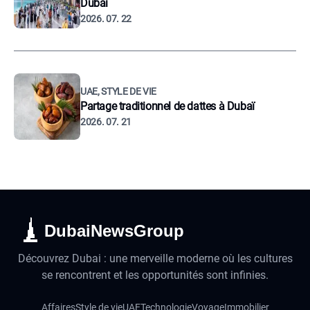
Dubaï
2026. 07. 22
UAE, STYLE DE VIE
Partage traditionnel de dattes à Dubaï
2026. 07. 21
DubaiNewsGroup
Découvrez Dubai : une merveille moderne où les cultures
se rencontrent et les opportunités sont infinies.
Affaires
Style de vie
UAE
Technologie
Voyage
Immobilier