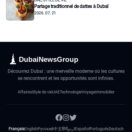
UAE, STYLE DE VIE
Partage traditionnel de dattes à Dubaï
2026. 07. 21
DubaiNewsGroup
Découvrez Dubai : une merveille moderne où les cultures
se rencontrent et les opportunités sont infinies.
Affaires
Style de vie
UAE
Technologie
Voyage
Immobilier
Français
English
Русский
中文
हिंदी
اردو
Español
Português
Deutsch