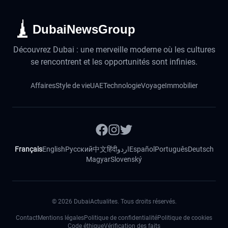
DubaiNewsGroup
Découvrez Dubai : une merveille moderne où les cultures
se rencontrent et les opportunités sont infinies.
Affaires
Style de vie
UAE
Technologie
Voyage
Immobilier
Français
English
Русский
中文
हिंदी
اردو
Español
Português
Deutsch
Magyar
Slovenský
©
2026
DubaiActualites. Tous droits réservés.
Contact
Mentions légales
Politique de confidentialité
Politique de cookies
Code éthique
Vérification des faits