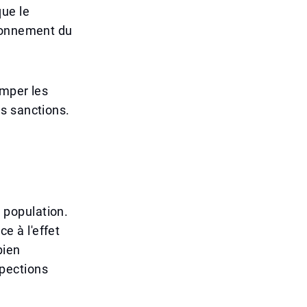
ue le
tionnement du
omper les
s sanctions.
a population.
ce à l'effet
bien
spections