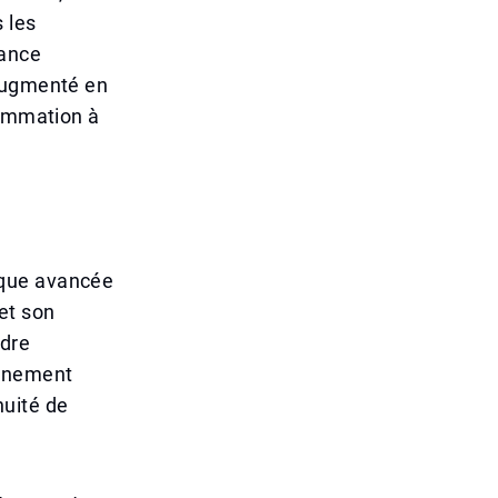
 les
tance
 augmenté en
sommation à
tique avancée
et son
ndre
onnement
nuité de