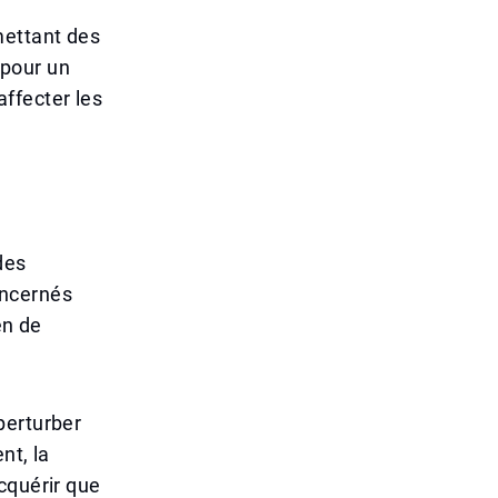
mettant des
pour un
ffecter les
des
ncernés
en de
perturber
nt, la
cquérir que