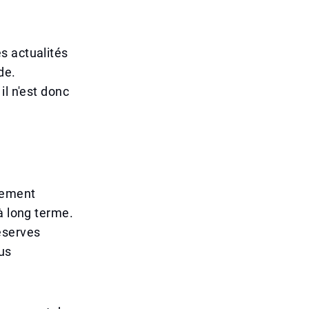
s actualités
de.
il n'est donc
lement
à long terme.
éserves
us