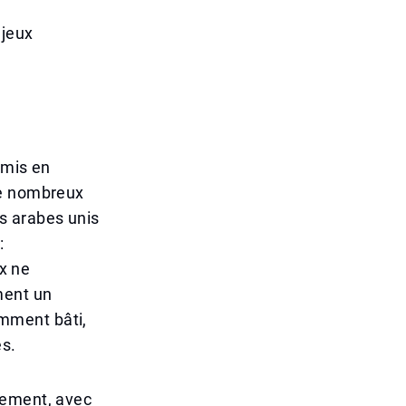
njeux
 mis en
de nombreux
s arabes unis
:
ix ne
ment un
mment bâti,
es.
tement, avec