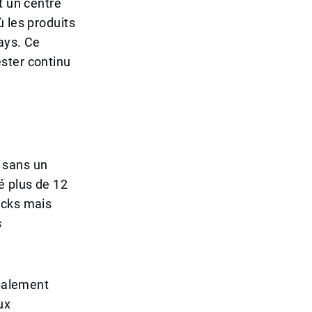
t un centre
 les produits
pays. Ce
ster continu
 sans un
é plus de 12
ocks mais
s
ipalement
ux