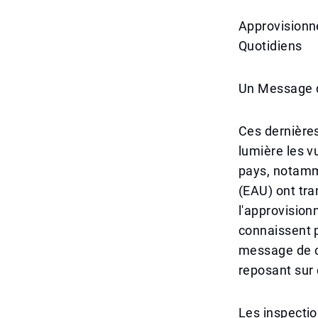
Approvisionne
Quotidiens
Un Message d
Ces dernières
lumière les 
pays, notamm
(EAU) ont tra
l'approvision
connaissent p
message de c
reposant sur
Les inspecti