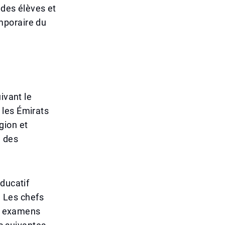
 des élèves et
mporaire du
ivant le
 les Émirats
gion et
n des
.
ducatif
. Les chefs
es examens