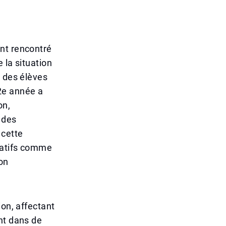
nt rencontré
 la situation
x des élèves
2e année a
on,
 des
 cette
catifs comme
on
ion, affectant
nt dans de