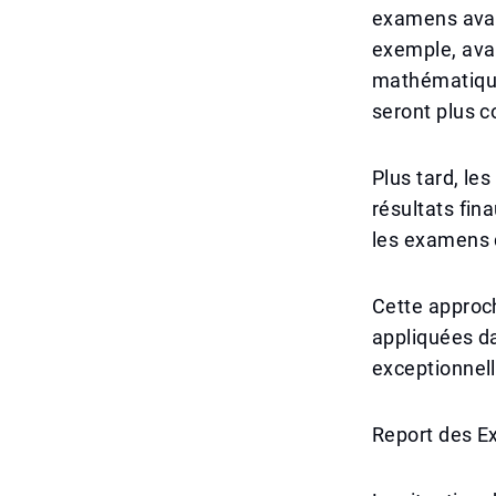
examens avant
exemple, ava
mathématiques
seront plus c
Plus tard, le
résultats fin
les examens 
Cette approch
appliquées d
exceptionnell
Report des 