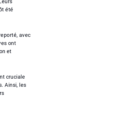
 Leurs
ôt été
reporté, avec
ves ont
on et
nt cruciale
 Ainsi, les
rs