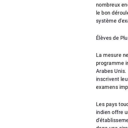
nombreux endr
le bon dérou
système d'e
Élèves de Pl
La mesure ne 
programme in
Arabes Unis. 
inscrivent le
examens impa
Les pays touc
indien offre 
d'établisseme