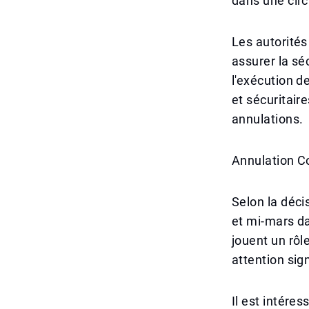
dans une circ
Les autorités
assurer la sé
l'exécution 
et sécuritaire
annulations.
Annulation 
Selon la déci
et mi-mars d
jouent un rôl
attention sig
Il est intére