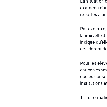
La situation 
examens n'ont
reportés à un
Par exemple,
la nouvelle d
indiqué qu'ell
décideront d
Pour les élèv
car ces exame
écoles consei
institutions 
Transformat