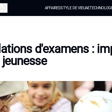
AFFAIRES
STYLE DE VIE
UAE
TECHNOLOGI
herche
ations d'examens : im
a jeunesse