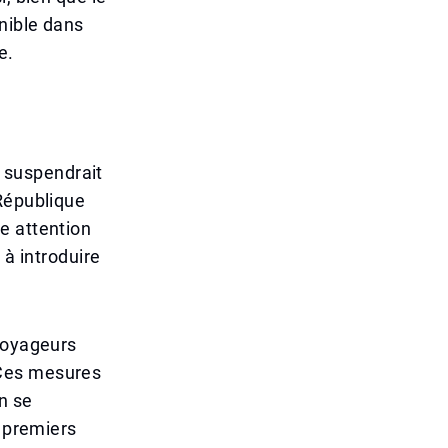
onible dans
e.
l suspendrait
 République
e attention
 à introduire
.
 voyageurs
 Ces mesures
n se
s premiers