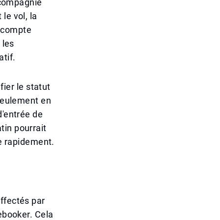
a compagnie
le vol, la
u compte
 les
tif.
er le statut
 seulement en
d'entrée de
tin pourrait
re rapidement.
ffectés par
rebooker. Cela