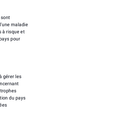
 sont
d'une maladie
s à risque et
 pays pour
à gérer les
oncernant
strophes
ation du pays
sées