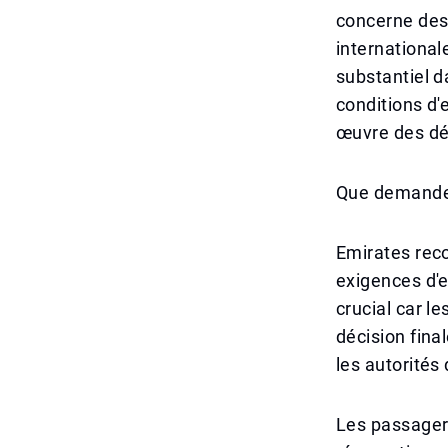
concerne des 
international
substantiel d
conditions d'
œuvre des dép
Que demande
Emirates rec
exigences d'e
crucial car l
décision fina
les autorités
Les passagers