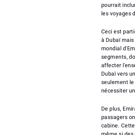
pourrait incl
les voyages 
Ceci est part
à Dubaï mais
mondial d'Emi
segments, don
affecter l'en
Dubaï vers un
seulement le 
nécessiter u
De plus, Emira
passagers ont
cabine. Cette 
même si des d