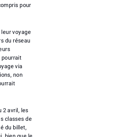
 compris pour
 leur voyage
rs du réseau
eurs
 pourrait
oyage via
gions, non
urrait
2 avril, les
es classes de
é du billet,
, bien que le