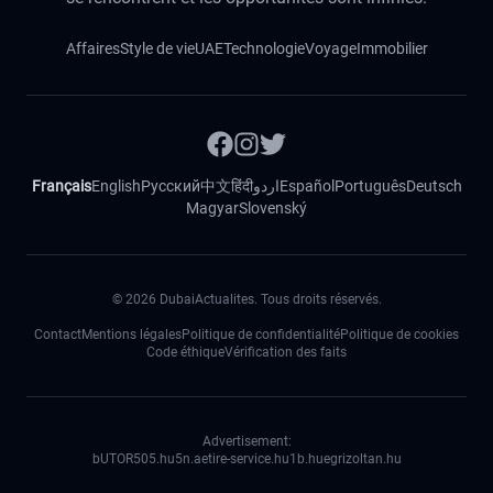
Affaires
Style de vie
UAE
Technologie
Voyage
Immobilier
Français
English
Русский
中文
हिंदी
اردو
Español
Português
Deutsch
Magyar
Slovenský
©
2026
DubaiActualites. Tous droits réservés.
Contact
Mentions légales
Politique de confidentialité
Politique de cookies
Code éthique
Vérification des faits
Advertisement:
bUTOR5
05.hu
5n.ae
tire-service.hu
1b.hu
egrizoltan.hu