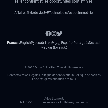
se rencontrent et les opportunités sont infinies.
Affaires
Style de vie
UAE
Technologie
Voyage
Immobilier
Français
English
Русский
中文
हिंदी
اردو
Español
Português
Deutsch
Magyar
Slovenský
©
2026
DubaiActualites. Tous droits réservés.
Contact
Mentions légales
Politique de confidentialité
Politique de cookies
Code éthique
Vérification des faits
Advertisement:
bUTOR5
05.hu
5n.ae
tire-service.hu
1b.hu
egrizoltan.hu