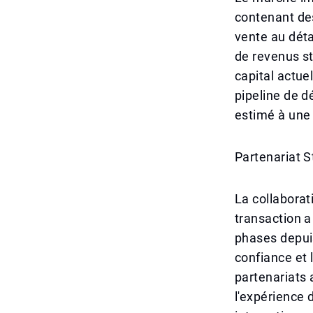
contenant des
vente au détai
de revenus sta
capital actue
pipeline de d
estimé à une 
Partenariat S
La collaborat
transaction a
phases depuis
confiance et 
partenariats 
l'expérience 