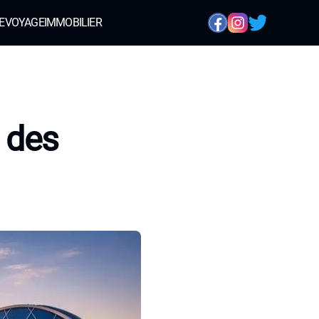
E
VOYAGE
IMMOBILIER
 des