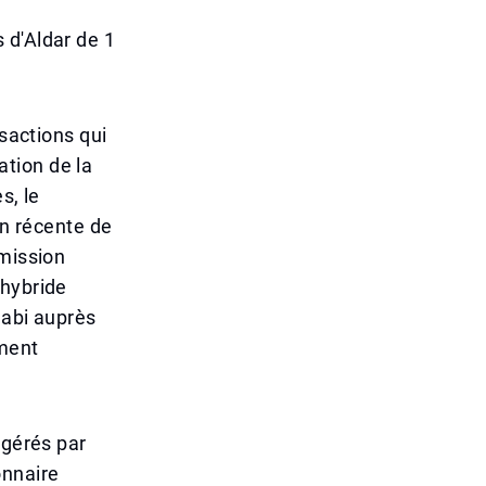
 d'Aldar de 1
nsactions qui
tion de la
s, le
on récente de
émission
 hybride
habi auprès
ment
 gérés par
onnaire