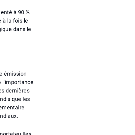
gmenté à 90 %
à la fois le
gique dans le
de émission
e l'importance
es dernières
andis que les
lementaire
ondiaux.
portefeuilles