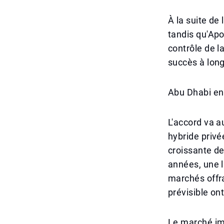
À la suite de
tandis qu'Apo
contrôle de l
succès à long
Abu Dhabi en
L'accord va a
hybride privé
croissante de
années, une l
marchés offra
prévisible on
Le marché imm