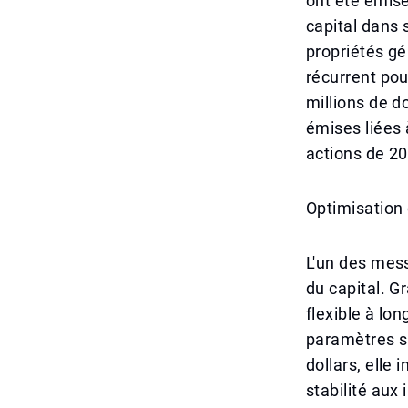
ont été émise
capital dans 
propriétés gé
récurrent po
millions de 
émises liées à
actions de 2
Optimisation 
L'un des mess
du capital. G
flexible à lon
paramètres si
dollars, elle
stabilité aux