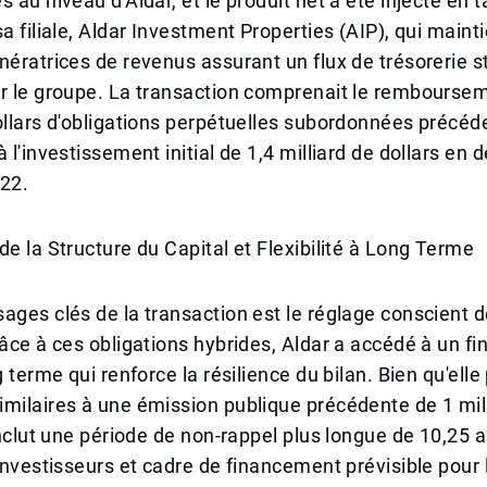
s au niveau d'Aldar, et le produit net a été injecté en 
sa filiale, Aldar Investment Properties (AIP), qui maint
nératrices de revenus assurant un flux de trésorerie s
ur le groupe. La transaction comprenait le rembourse
dollars d'obligations perpétuelles subordonnées préc
 l'investissement initial de 1,4 milliard de dollars en d
022.
de la Structure du Capital et Flexibilité à Long Terme
ages clés de la transaction est le réglage conscient d
râce à ces obligations hybrides, Aldar a accédé à un 
g terme qui renforce la résilience du bilan. Bien qu'ell
milaires à une émission publique précédente de 1 mil
 inclut une période de non-rappel plus longue de 10,25 a
 investisseurs et cadre de financement prévisible pour 