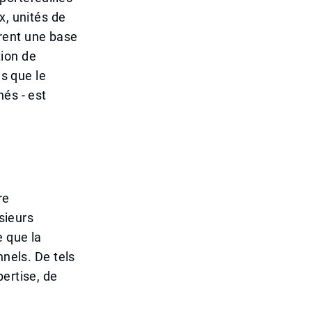
x, unités de
frent une base
tion de
is que le
és - est
re
usieurs
e que la
nnels. De tels
ertise, de