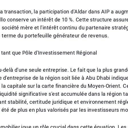
 la transaction, la participation d'Aldar dans AIP a au
llo conserve un intérêt de 10 %. Cette structure assure 
a société mère et l'intérêt continu du partenaire straté
 terme du portefeuille générateur de revenus.
 tant que Pôle d'Investissement Régional
u-delà d'une seule entreprise. Le fait que la plus gran
e d'entreprise de la région soit liée à Abu Dhabi indiqu
 la capitale sur la carte financière du Moyen-Orient. C
iquidité significative s'est accumulée dans la région t
nt stabilité, certitude juridique et environnement rég
t été de plus en plus valorisés par les investisseurs m
obilier joue un rôle crucial dans cette équation. Les 