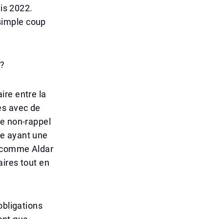
uis 2022.
simple coup
e?
ire entre la
es avec de
de non-rappel
me ayant une
r comme Aldar
aires tout en
obligations