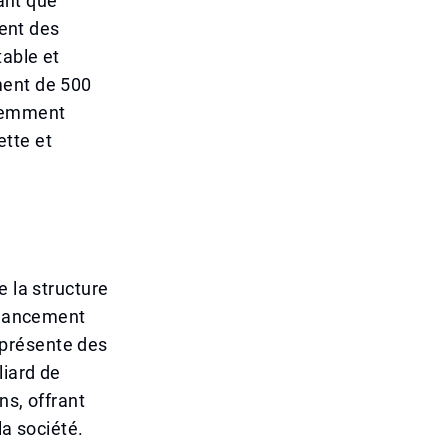
tant que
ient des
table et
ment de 500
édemment
ette et
e la structure
financement
e présente des
liard de
ns, offrant
la société.