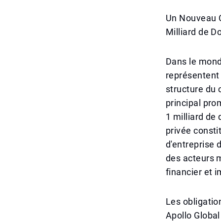
Un Nouveau Ch
Milliard de Do
Dans le monde
représentent
structure du c
principal pro
1 milliard de
privée consti
d'entreprise 
des acteurs 
financier et i
Les obligatio
Apollo Global