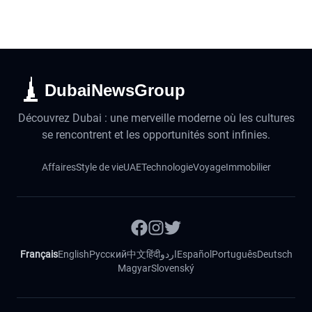
DubaiNewsGroup
Découvrez Dubai : une merveille moderne où les cultures
se rencontrent et les opportunités sont infinies.
Affaires
Style de vie
UAE
Technologie
Voyage
Immobilier
Français
English
Русский
中文
हिंदी
اردو
Español
Português
Deutsch
Magyar
Slovenský