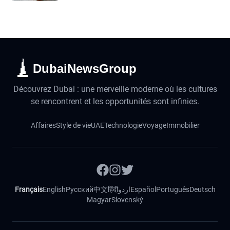
DubaiNewsGroup
Découvrez Dubai : une merveille moderne où les cultures
se rencontrent et les opportunités sont infinies.
Affaires
Style de vie
UAE
Technologie
Voyage
Immobilier
Français
English
Русский
中文
हिंदी
اردو
Español
Português
Deutsch
Magyar
Slovenský