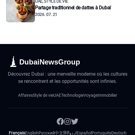
UAE, STYLE DE VIE
Partage traditionnel de dattes à Dubaï
2026. 07. 21
DubaiNewsGroup
Découvrez Dubai : une merveille moderne où les cultures
se rencontrent et les opportunités sont infinies.
Affaires
Style de vie
UAE
Technologie
Voyage
Immobilier
Français
English
Русский
中文
हिंदी
اردو
Español
Português
Deutsch