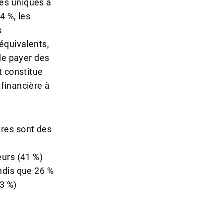
es uniques à
4 %, les
s
équivalents,
de payer des
t constitue
financière à
res sont des
eurs (41 %)
ndis que 26 %
3 %)