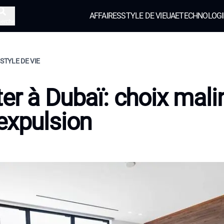
AFFAIRES
STYLE DE VIE
UAE
TECHNOLOGI
herche
 STYLE DE VIE
er à Dubaï: choix mali
expulsion