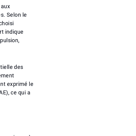
n aux
es. Selon le
choisi
rt indique
pulsion,
tielle des
rement
nt exprimé le
AE), ce qui a