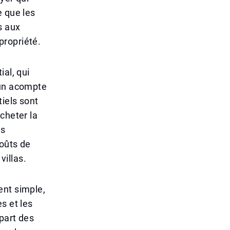
e que les
s aux
propriété.
ial, qui
 un acompte
tiels sont
cheter la
es
coûts de
illas.
ent simple,
s et les
part des