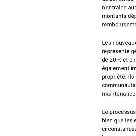
n'entraîne au
montants dépe
remboursemen
Les nouveaux 
représente gé
de 20 % et en
également inv
propriété. Il
communautaire
maintenance p
Le processus 
bien que les 
circonstances