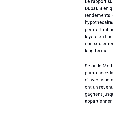
Le rapport s
Dubaï. Bien q
rendements lo
hypothécaires
permettant au
loyers en hau
non seulement
long terme.
Selon le Mor
primo-accédan
d'investissem
ont un revenu
gagnent jusqu
appartiennent