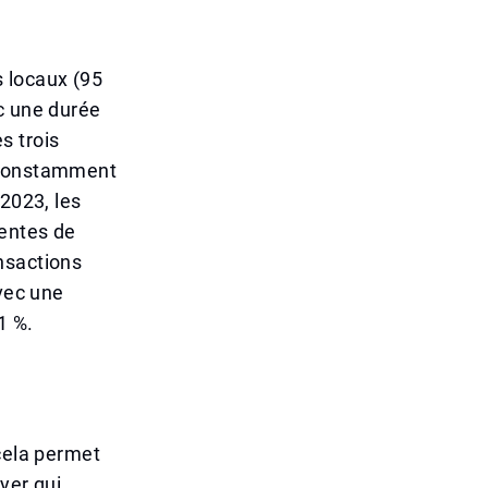
 locaux (95
c une durée
s trois
a constamment
 2023, les
ventes de
nsactions
avec une
1 %.
 cela permet
yer qui