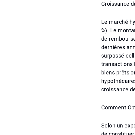
Croissance d
Le marché hyp
%). Le montan
de rembourse
dernières an
surpassé cell
transactions
biens prêts o
hypothécaires
croissance d
Comment Obt
Selon un expe
de constituer