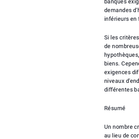
banques exig
demandes d'h
inférieurs en 
Si les critèr
de nombreuse
hypothèques,
biens. Cepend
exigences dif
niveaux d'end
différentes b
Résumé
Un nombre cro
au lieu de co