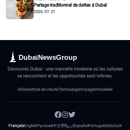
Partage traditionnel de dattes à Dubaï
2026. 07. 21
DubaiNewsGroup
Découvrez Dubai : une merveille moderne où les cultures
se rencontrent et les opportunités sont infinies.
Affaires
Style de vie
UAE
Technologie
Voyage
Immobilier
Français
English
Русский
中文
हिंदी
اردو
Español
Português
Deutsch