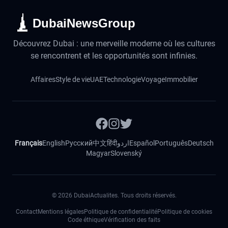
DubaiNewsGroup
Découvrez Dubai : une merveille moderne où les cultures
se rencontrent et les opportunités sont infinies.
Affaires
Style de vie
UAE
Technologie
Voyage
Immobilier
Français
English
Русский
中文
हिंदी
اردو
Español
Português
Deutsch
Magyar
Slovenský
©
2026
DubaiActualites. Tous droits réservés.
Contact
Mentions légales
Politique de confidentialité
Politique de cookies
Code éthique
Vérification des faits