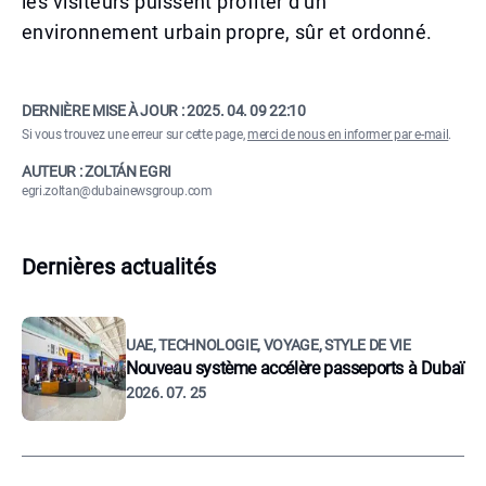
les visiteurs puissent profiter d'un
environnement urbain propre, sûr et ordonné.
DERNIÈRE MISE À JOUR :
2025. 04. 09 22:10
Si vous trouvez une erreur sur cette page,
merci de nous en informer par e-mail
.
AUTEUR : ZOLTÁN EGRI
egri.zoltan@dubainewsgroup.com
Dernières actualités
UAE, TECHNOLOGIE, VOYAGE, STYLE DE VIE
Nouveau système accélère passeports à Dubaï
2026. 07. 25