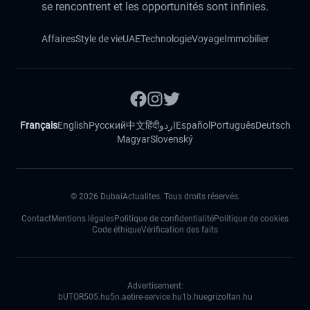
se rencontrent et les opportunités sont infinies.
Affaires
Style de vie
UAE
Technologie
Voyage
Immobilier
Français
English
Русский
中文
हिंदी
اردو
Español
Português
Deutsch
Magyar
Slovenský
©
2026
DubaiActualites. Tous droits réservés.
Contact
Mentions légales
Politique de confidentialité
Politique de cookies
Code éthique
Vérification des faits
Advertisement:
bUTOR5
05.hu
5n.ae
tire-service.hu
1b.hu
egrizoltan.hu