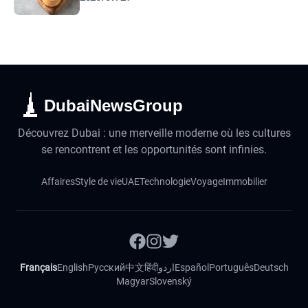
DubaiNewsGroup
Découvrez Dubai : une merveille moderne où les cultures
se rencontrent et les opportunités sont infinies.
Affaires
Style de vie
UAE
Technologie
Voyage
Immobilier
Français
English
Русский
中文
हिंदी
اردو
Español
Português
Deutsch
Magyar
Slovenský